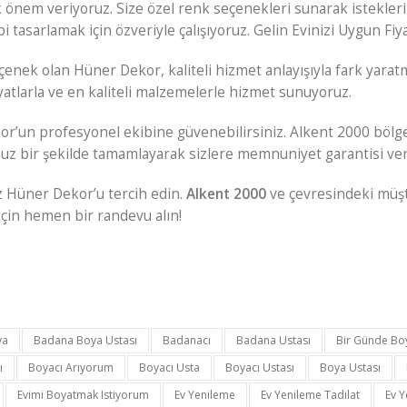
m veriyoruz. Size özel renk seçenekleri sunarak isteklerinizi
bi tasarlamak için özveriyle çalışıyoruz. Gelin Evinizi Uygun Fi
çenek olan Hüner Dekor, kaliteli hizmet anlayışıyla fark yaratma
yatlarla ve en kaliteli malzemelerle hizmet sunuyoruz.
’un profesyonel ekibine güvenebilirsiniz. Alkent 2000 bölges
uz bir şekilde tamamlayarak sizlere memnuniyet garantisi ver
z Hüner Dekor’u tercih edin.
Alkent 2000
ve çevresindeki müşte
için hemen bir randevu alın!
ya
Badana Boya Ustası
Badanacı
Badana Ustası
Bir Günde Bo
ı
Boyacı Arıyorum
Boyacı Usta
Boyacı Ustası
Boya Ustası
Evimi Boyatmak Istiyorum
Ev Yenileme
Ev Yenileme Tadilat
Ev Y