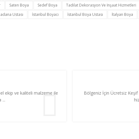
r
Saten Boya
Sedef Boya
Tadilat Dekorasyon Ve Inşaat Hizmetleri
Badana Ustası
İstanbul Boyacı
İstanbul Boya Ustası
İtalyan Boya
l ekip ve kaliteli malzeme ile
Bölgeniz İçin Ücretsiz Keşif 
...
hi