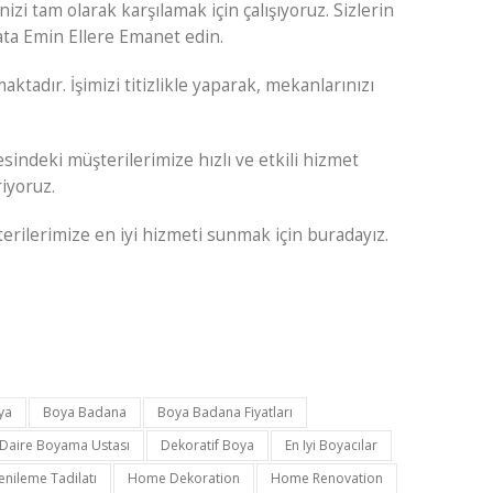
 tam olarak karşılamak için çalışıyoruz. Sizlerin
yata Emin Ellere Emanet edin.
ktadır. İşimizi titizlikle yaparak, mekanlarınızı
indeki müşterilerimize hızlı ve etkili hizmet
iyoruz.
rilerimize en iyi hizmeti sunmak için buradayız.
ya
Boya Badana
Boya Badana Fiyatları
Daire Boyama Ustası
Dekoratif Boya
En Iyi Boyacılar
enileme Tadilatı
Home Dekoration
Home Renovation