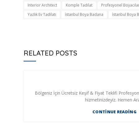
Interior Architect
Komple Tadilat
Profesyonel Boyacıla
Yazlık Ev Tadilatı
İstanbul Boya Badana
İstanbul Boya 
RELATED POSTS
Bölgeniz İçin Ücretsiz Keşif & Fiyat Teklifi Profesyone
hizmetinizdeyiz. Hemen Ara 
CONTINUE READING