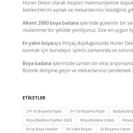
Hüner Dekor olarak müşteri memnuniyetine büyük öne
beklentilerini aşmak ve mekanlarınızı istediğiniz gi
Alkent 2000 boya badana
işlerinde güvenilir bir se
mükemmel bir şekilde yeniliyoruz. Size en uygun fi
En yakın boyacı
ya ihtiyaç duyduğunuzda Hüner Dekor
sunmak için buradayız. İşimizi zamanında ve soruns
Boya badana
işlerinizde uzman bir ekip arıyorsanı
Bizimle iletişime geçin ve mekanlarınızı yenilemek 
ETIKETLER
2+1 Ev Boyama Fiyatı
3+1 Ev Boyama Fiyatı
Badana Bo
Boya Badana Fiyatları 2023
Boya Badana Ustası
Boyac
En Iyi Boya Ustaları
En Yakın Boyacı
Ev Boyama Ustası