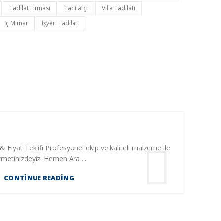
Tadilat Firması
Tadilatçı
Villa Tadilatı
İç Mimar
İşyeri Tadilatı
& Fiyat Teklifi Profesyonel ekip ve kaliteli malzeme ile
zmetinizdeyiz. Hemen Ara ...
CONTINUE READING