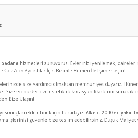
z.
a badana
hizmetleri sunuyoruz. Evlerinizi yenilemek, dairelerin
Göz Atın Ayrıntılar İçin Bizimle Hemen İletişime Geçin!
jelerinizde size yardımcı olmaktan memnuniyet duyarız. Hüne
uz. Size en modern ve estetik dekorasyon fikirlerini sunarak 
en Bize Ulaşın!
yi sonuçları elde etmek için buradayız.
Alkent 2000 en yakın b
ama işlerinizi güvenle bize teslim edebilirsiniz. Düşük Maliyet 