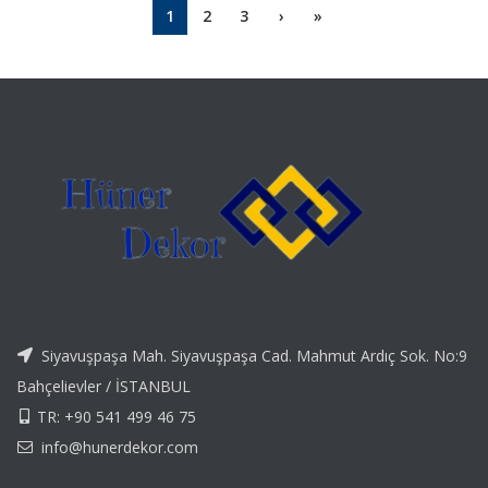
1
2
3
›
»
Siyavuşpaşa Mah. Siyavuşpaşa Cad. Mahmut Ardıç Sok. No:9
Bahçelievler / İSTANBUL
TR: +90 541 499 46 75
info@hunerdekor.com