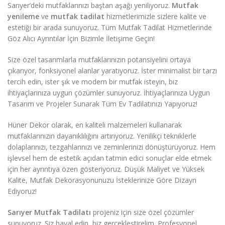
Sarıyer’deki mutfaklarınızı baştan aşağı yeniliyoruz.
Mutfak
yenileme
ve
mutfak tadilat
hizmetlerimizle sizlere kalite ve
estetiği bir arada sunuyoruz. Tüm Mutfak Tadilat Hizmetlerinde
Göz Alıcı Ayrıntılar İçin Bizimle İletişime Geçin!
Size özel tasarımlarla mutfaklarınızın potansiyelini ortaya
çıkarıyor, fonksiyonel alanlar yaratıyoruz. İster minimalist bir tarzı
tercih edin, ister şık ve modern bir mutfak isteyin, biz
ihtiyaçlarınıza uygun çözümler sunuyoruz. İhtiyaçlarınıza Uygun
Tasarım ve Projeler Sunarak Tüm Ev Tadilatınızı Yapıyoruz!
Hüner Dekor olarak, en kaliteli malzemeleri kullanarak
mutfaklarınızın dayanıklılığını artırıyoruz. Yenilikçi tekniklerle
dolaplarınızı, tezgahlarınızı ve zeminlerinizi dönüştürüyoruz. Hem
işlevsel hem de estetik açıdan tatmin edici sonuçlar elde etmek
için her ayrıntıya özen gösteriyoruz. Düşük Maliyet ve Yüksek
Kalite, Mutfak Dekorasyonunuzu İsteklerinize Göre Dizayn
Ediyoruz!
Sarıyer Mutfak Tadilatı
projeniz için size özel çözümler
sunuyoruz. Siz hayal edin, biz gerçekleştirelim. Profesyonel