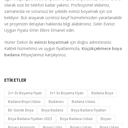
olarak size bir telefon kadar yakınız. Profesyonel ekibimiz,
zamanında ve sorunsuz bir şekilde evinizi boyamak için sizi
bekliyor. Bizi arayarak ücretsiz keşif hizmetimizden yararlanabilir
ve projenizin detayları hakkında bilgi alabilirsiniz. Gelin Evinizi
Uygun Fiyata Emin Ellere Emanet edin.
Hüner Dekor ile
evinizi boyatmak
için doğru adrestesiniz.
Kaliteli hizmetimiz ve uygun fiyatlarımızla,
Küçükçekmece boya
badana
ihtiyaçlarınızı karşılıyoruz.
ETIKETLER
2+1 Ev Boyama Fiyatı
3+1 Ev Boyama Fiyatı
Badana Boya
Badana Boya Ustası
Badanacı
Badana Ustası
Bir Günde Boya
Boya Badana
Boya Badana Fiyatları
Boya Badana Fiyatları 2023
Boya Badana Ustası
Boyacı
Boyacı Arıyorum
Boyacı Usta
Boyacı Ustası
Boya Ustası