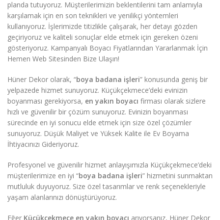
planda tutuyoruz. Müşterilerimizin beklentilerini tam anlamıyla
karşılamak için en son teknikleri ve yenilikçi yöntemleri
kullanıyoruz. İşlerimizde titizlikle çalışarak, her detayı gözden
geçiriyoruz ve kaliteli sonuçlar elde etmek için gereken özeni
gösteriyoruz. Kampanyalı Boyacı Fiyatlarından Yararlanmak İçin
Hemen Web Sitesinden Bize Ulaşın!
Hüner Dekor olarak, “
boya badana işleri
” konusunda geniş bir
yelpazede hizmet sunuyoruz. Küçükçekmece’deki evinizin
boyanması gerekiyorsa,
en yakın boyacı
firması olarak sizlere
hızlı ve güvenilir bir çözüm sunuyoruz. Evinizin boyanması
sürecinde en iyi sonucu elde etmek için size özel çözümler
sunuyoruz. Düşük Maliyet ve Yüksek Kalite ile Ev Boyama
İhtiyacınızı Gideriyoruz.
Profesyonel ve güvenilir hizmet anlayışımızla Küçükçekmece’deki
müşterilerimize en iyi “
boya badana işleri
” hizmetini sunmaktan
mutluluk duyuyoruz. Size özel tasarımlar ve renk seçenekleriyle
yaşam alanlarınızı dönüştürüyoruz.
Eğer
Küçükçekmece en yakın boyacı
arıyorsanız, Hüner Dekor