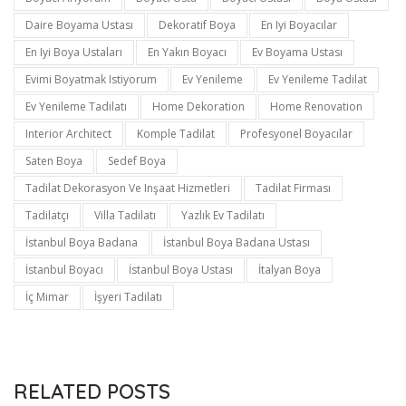
Daire Boyama Ustası
Dekoratif Boya
En Iyi Boyacılar
En Iyi Boya Ustaları
En Yakın Boyacı
Ev Boyama Ustası
Evimi Boyatmak Istiyorum
Ev Yenileme
Ev Yenileme Tadilat
Ev Yenileme Tadilatı
Home Dekoration
Home Renovation
Interior Architect
Komple Tadilat
Profesyonel Boyacılar
Saten Boya
Sedef Boya
Tadilat Dekorasyon Ve Inşaat Hizmetleri
Tadilat Firması
Tadilatçı
Villa Tadilatı
Yazlık Ev Tadilatı
İstanbul Boya Badana
İstanbul Boya Badana Ustası
İstanbul Boyacı
İstanbul Boya Ustası
İtalyan Boya
İç Mimar
İşyeri Tadilatı
RELATED POSTS