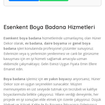
Esenkent Boya Badana Hizmetleri
Esenkent boya badana
hizmetlerinde uzmanlaşmış olan Hüner
Dekor olarak,
ev badana
,
daire boyama
ve
genel boya
badana
işleri konularında profesyonel çözümler sunuyoruz.
Evlerinizin veya iş yerlerinizin yenilenmesi ve canlı bir görünüme
kavuşması için en iyi hizmeti sağlamak amacıyla uzman
ekibimizle çalışmaktayız. Gelin Evinizi Uygun Fiyata Emin Ellere
Emanet edin.
Boya badana
işleriniz için
en yakın boyacı
yı arıyorsanız, Hüner
Dekor size en uygun seçenekleri sunacaktır. Müşteri
memnuniyetini en üst seviyede tutmak için tecrübeli ve kalifiye
boyacılarımızla birlikte çalışıyoruz. Yılların verdiği deneyimle, her
projede en iyi sonuçları elde etmek için özenle çalışıyoruz. Düşük
Maliyet ve Yüksek Kalite ile Ev Boyama İhtiyacınızı Gideriyoruz.