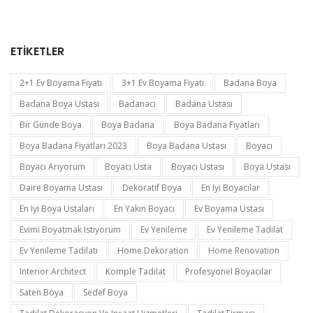
ETIKETLER
2+1 Ev Boyama Fiyatı
3+1 Ev Boyama Fiyatı
Badana Boya
Badana Boya Ustası
Badanacı
Badana Ustası
Bir Günde Boya
Boya Badana
Boya Badana Fiyatları
Boya Badana Fiyatları 2023
Boya Badana Ustası
Boyacı
Boyacı Arıyorum
Boyacı Usta
Boyacı Ustası
Boya Ustası
Daire Boyama Ustası
Dekoratif Boya
En Iyi Boyacılar
En Iyi Boya Ustaları
En Yakın Boyacı
Ev Boyama Ustası
Evimi Boyatmak Istiyorum
Ev Yenileme
Ev Yenileme Tadilat
Ev Yenileme Tadilatı
Home Dekoration
Home Renovation
Interior Architect
Komple Tadilat
Profesyonel Boyacılar
Saten Boya
Sedef Boya