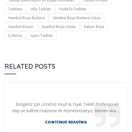
Tadilat Dekorasyon Ve Inşaat Hizmetleri
Tadilat Firması
Tadilatçı
Villa Tadilatı
Yazlık Ev Tadilatı
İstanbul Boya Badana
İstanbul Boya Badana Ustası
İstanbul Boyacı
İstanbul Boya Ustası
İtalyan Boya
İç Mimar
İşyeri Tadilatı
RELATED POSTS
Bölgeniz İçin Ücretsiz Keşif & Fiyat Teklifi Profesyonel
ekip ve kaliteli malzeme ile hizmetinizdeyiz. Hemen Ara ...
CONTINUE READING