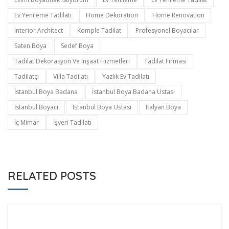
Ev Yenileme Tadilatı
Home Dekoration
Home Renovation
Interior Architect
Komple Tadilat
Profesyonel Boyacılar
Saten Boya
Sedef Boya
Tadilat Dekorasyon Ve Inşaat Hizmetleri
Tadilat Firması
Tadilatçı
Villa Tadilatı
Yazlık Ev Tadilatı
İstanbul Boya Badana
İstanbul Boya Badana Ustası
İstanbul Boyacı
İstanbul Boya Ustası
İtalyan Boya
İç Mimar
İşyeri Tadilatı
RELATED POSTS