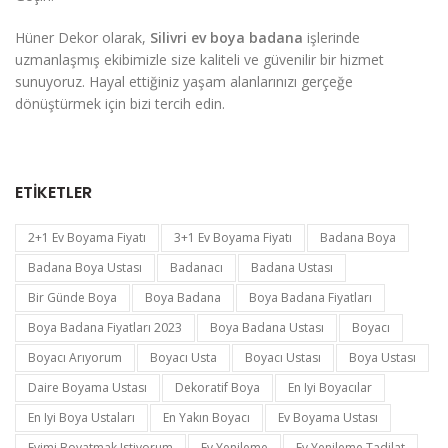
Hüner Dekor olarak,
Silivri ev boya badana
işlerinde
uzmanlaşmış ekibimizle size kaliteli ve güvenilir bir hizmet
sunuyoruz. Hayal ettiğiniz yaşam alanlarınızı gerçeğe
dönüştürmek için bizi tercih edin.
ETIKETLER
2+1 Ev Boyama Fiyatı
3+1 Ev Boyama Fiyatı
Badana Boya
Badana Boya Ustası
Badanacı
Badana Ustası
Bir Günde Boya
Boya Badana
Boya Badana Fiyatları
Boya Badana Fiyatları 2023
Boya Badana Ustası
Boyacı
Boyacı Arıyorum
Boyacı Usta
Boyacı Ustası
Boya Ustası
Daire Boyama Ustası
Dekoratif Boya
En Iyi Boyacılar
En Iyi Boya Ustaları
En Yakın Boyacı
Ev Boyama Ustası
Evimi Boyatmak Istiyorum
Ev Yenileme
Ev Yenileme Tadilat