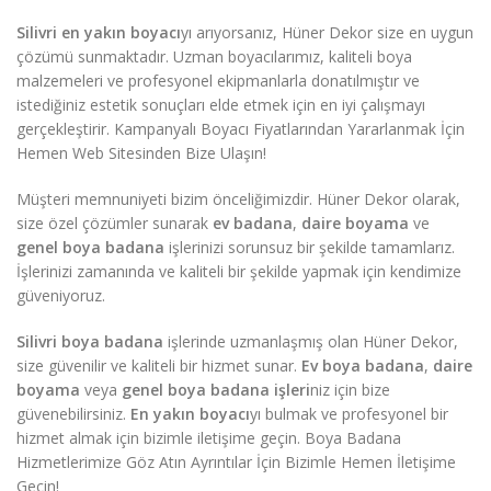
Silivri en yakın boyacı
yı arıyorsanız, Hüner Dekor size en uygun
çözümü sunmaktadır. Uzman boyacılarımız, kaliteli boya
malzemeleri ve profesyonel ekipmanlarla donatılmıştır ve
istediğiniz estetik sonuçları elde etmek için en iyi çalışmayı
gerçekleştirir. Kampanyalı Boyacı Fiyatlarından Yararlanmak İçin
Hemen Web Sitesinden Bize Ulaşın!
Müşteri memnuniyeti bizim önceliğimizdir. Hüner Dekor olarak,
size özel çözümler sunarak
ev badana
,
daire boyama
ve
genel boya badana
işlerinizi sorunsuz bir şekilde tamamlarız.
İşlerinizi zamanında ve kaliteli bir şekilde yapmak için kendimize
güveniyoruz.
Silivri boya badana
işlerinde uzmanlaşmış olan Hüner Dekor,
size güvenilir ve kaliteli bir hizmet sunar.
Ev boya badana
,
daire
boyama
veya
genel boya badana işleri
niz için bize
güvenebilirsiniz.
En yakın boyacı
yı bulmak ve profesyonel bir
hizmet almak için bizimle iletişime geçin. Boya Badana
Hizmetlerimize Göz Atın Ayrıntılar İçin Bizimle Hemen İletişime
Geçin!