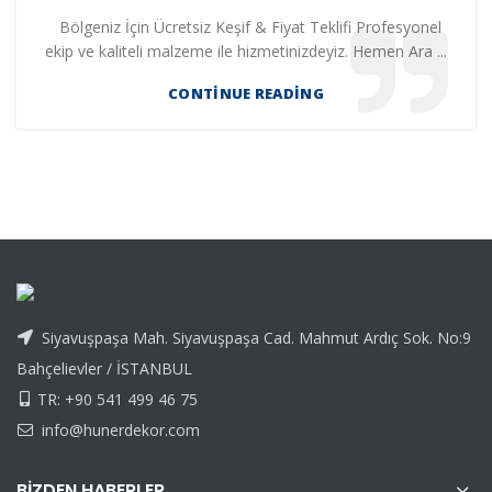
Bölgeniz İçin Ücretsiz Keşif & Fiyat Teklifi Profesyonel
ekip ve kaliteli malzeme ile hizmetinizdeyiz. Hemen Ara ...
CONTINUE READING
Siyavuşpaşa Mah. Siyavuşpaşa Cad. Mahmut Ardıç Sok. No:9
Bahçelievler / İSTANBUL
TR: +90 541 499 46 75
info@hunerdekor.com
BIZDEN HABERLER