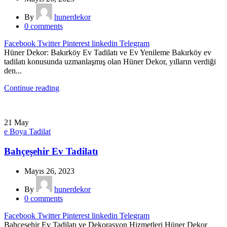
By
hunerdekor
0
comments
Facebook
Twitter
Pinterest
linkedin
Telegram
Hüner Dekor: Bakırköy Ev Tadilatı ve Ev Yenileme Bakırköy ev
tadilatı konusunda uzmanlaşmış olan Hüner Dekor, yılların verdiği
den...
Continue reading
21
May
e Boya Tadilat
Bahçeşehir Ev Tadilatı
Mayıs 26, 2023
By
hunerdekor
0
comments
Facebook
Twitter
Pinterest
linkedin
Telegram
Bahçeşehir Ev Tadilatı ve Dekorasyon Hizmetleri Hüner Dekor