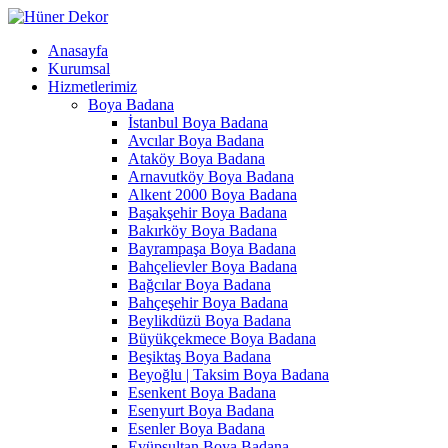
Anasayfa
Kurumsal
Hizmetlerimiz
Boya Badana
İstanbul Boya Badana
Avcılar Boya Badana
Ataköy Boya Badana
Arnavutköy Boya Badana
Alkent 2000 Boya Badana
Başakşehir Boya Badana
Bakırköy Boya Badana
Bayrampaşa Boya Badana
Bahçelievler Boya Badana
Bağcılar Boya Badana
Bahçeşehir Boya Badana
Beylikdüzü Boya Badana
Büyükçekmece Boya Badana
Beşiktaş Boya Badana
Beyoğlu | Taksim Boya Badana
Esenkent Boya Badana
Esenyurt Boya Badana
Esenler Boya Badana
Eyüpsultan Boya Badana