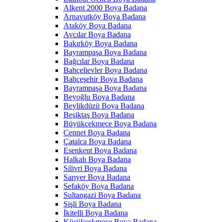
Alkent 2000 Boya Badana
Arnavutköy Boya Badana
Ataköy Boya Badana
Avcılar Boya Badana
Bakırköy Boya Badana
Bayrampaşa Boya Badana
Bağcılar Boya Badana
Bahçelievler Boya Badana
Bahçeşehir Boya Badana
Bayrampaşa Boya Badana
Beyoğlu Boya Badana
Beylikdüzü Boya Badana
Beşiktaş Boya Badana
Büyükçekmece Boya Badana
Cennet Boya Badana
Çatalca Boya Badana
Esenkent Boya Badana
Halkalı Boya Badana
Silivri Boya Badana
Sarıyer Boya Badana
Sefaköy Boya Badana
Sultangazi Boya Badana
Şişli Boya Badana
İkitelli Boya Badana
Küçükçekmece Boya Badana