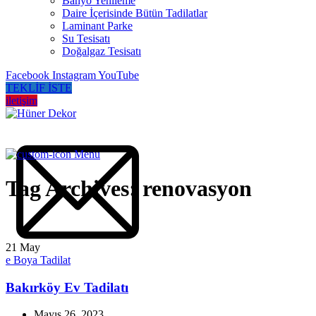
Banyo Yenileme
Daire İçerisinde Bütün Tadilatlar
Laminant Parke
Su Tesisatı
Doğalgaz Tesisatı
Facebook
Instagram
YouTube
TEKLİF İSTE
iletişim
Menu
Tag Archives: renovasyon
21
May
e Boya Tadilat
Bakırköy Ev Tadilatı
Mayıs 26, 2023