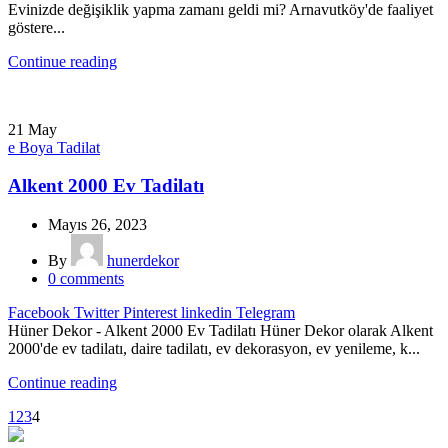
Evinizde değişiklik yapma zamanı geldi mi? Arnavutköy'de faaliyet
göstere...
Continue reading
21
May
e Boya Tadilat
Alkent 2000 Ev Tadilatı
Mayıs 26, 2023
By
hunerdekor
0
comments
Facebook
Twitter
Pinterest
linkedin
Telegram
Hüner Dekor - Alkent 2000 Ev Tadilatı Hüner Dekor olarak Alkent
2000'de ev tadilatı, daire tadilatı, ev dekorasyon, ev yenileme, k...
Continue reading
1
2
3
4