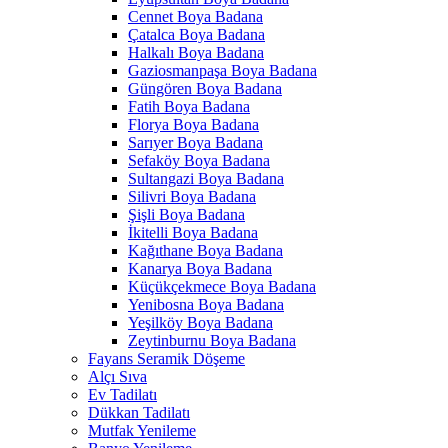
Cennet Boya Badana
Çatalca Boya Badana
Halkalı Boya Badana
Gaziosmanpaşa Boya Badana
Güngören Boya Badana
Fatih Boya Badana
Florya Boya Badana
Sarıyer Boya Badana
Sefaköy Boya Badana
Sultangazi Boya Badana
Silivri Boya Badana
Şişli Boya Badana
İkitelli Boya Badana
Kağıthane Boya Badana
Kanarya Boya Badana
Küçükçekmece Boya Badana
Yenibosna Boya Badana
Yeşilköy Boya Badana
Zeytinburnu Boya Badana
Fayans Seramik Döşeme
Alçı Sıva
Ev Tadilatı
Dükkan Tadilatı
Mutfak Yenileme