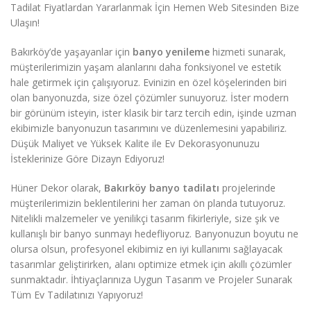
Tadilat Fiyatlardan Yararlanmak İçin Hemen Web Sitesinden Bize
Ulaşın!
Bakırköy’de yaşayanlar için
banyo yenileme
hizmeti sunarak,
müşterilerimizin yaşam alanlarını daha fonksiyonel ve estetik
hale getirmek için çalışıyoruz. Evinizin en özel köşelerinden biri
olan banyonuzda, size özel çözümler sunuyoruz. İster modern
bir görünüm isteyin, ister klasik bir tarz tercih edin, işinde uzman
ekibimizle banyonuzun tasarımını ve düzenlemesini yapabiliriz.
Düşük Maliyet ve Yüksek Kalite ile Ev Dekorasyonunuzu
İsteklerinize Göre Dizayn Ediyoruz!
Hüner Dekor olarak,
Bakırköy banyo tadilatı
projelerinde
müşterilerimizin beklentilerini her zaman ön planda tutuyoruz.
Nitelikli malzemeler ve yenilikçi tasarım fikirleriyle, size şık ve
kullanışlı bir banyo sunmayı hedefliyoruz. Banyonuzun boyutu ne
olursa olsun, profesyonel ekibimiz en iyi kullanımı sağlayacak
tasarımlar geliştirirken, alanı optimize etmek için akıllı çözümler
sunmaktadır. İhtiyaçlarınıza Uygun Tasarım ve Projeler Sunarak
Tüm Ev Tadilatınızı Yapıyoruz!