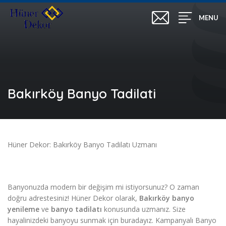
MENU
Bakırköy Banyo Tadilati
Hüner Dekor: Bakırköy Banyo Tadilatı Uzmanı
Banyonuzda modern bir değişim mi istiyorsunuz? O zaman
doğru adrestesiniz! Hüner Dekor olarak,
Bakırköy banyo
yenileme
ve
banyo tadilatı
konusunda uzmanız. Size
hayalinizdeki banyoyu sunmak için buradayız. Kampanyalı Banyo