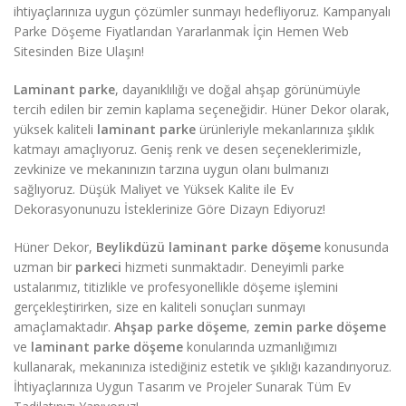
ihtiyaçlarınıza uygun çözümler sunmayı hedefliyoruz. Kampanyalı
Parke Döşeme Fiyatlarıdan Yararlanmak İçin Hemen Web
Sitesinden Bize Ulaşın!
Laminant parke
, dayanıklılığı ve doğal ahşap görünümüyle
tercih edilen bir zemin kaplama seçeneğidir. Hüner Dekor olarak,
yüksek kaliteli
laminant parke
ürünleriyle mekanlarınıza şıklık
katmayı amaçlıyoruz. Geniş renk ve desen seçeneklerimizle,
zevkinize ve mekanınızın tarzına uygun olanı bulmanızı
sağlıyoruz. Düşük Maliyet ve Yüksek Kalite ile Ev
Dekorasyonunuzu İsteklerinize Göre Dizayn Ediyoruz!
Hüner Dekor,
Beylikdüzü laminant parke döşeme
konusunda
uzman bir
parkeci
hizmeti sunmaktadır. Deneyimli parke
ustalarımız, titizlikle ve profesyonellikle döşeme işlemini
gerçekleştirirken, size en kaliteli sonuçları sunmayı
amaçlamaktadır.
Ahşap parke döşeme
,
zemin parke döşeme
ve
laminant parke döşeme
konularında uzmanlığımızı
kullanarak, mekanınıza istediğiniz estetik ve şıklığı kazandırıyoruz.
İhtiyaçlarınıza Uygun Tasarım ve Projeler Sunarak Tüm Ev