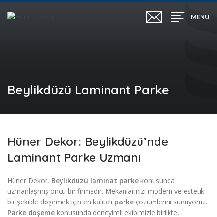
MENU
Beylikdüzü Laminant Parke
Hüner Dekor: Beylikdüzü’nde
Laminant Parke Uzmanı
Hüner Dekor,
Beylikdüzü laminat parke
konusunda
uzmanlaşmış öncü bir firmadır. Mekanlarınızı modern ve estetik
bir şekilde döşemek için en kaliteli
parke
çözümlerini sunuyoruz.
Parke döşeme
konusunda deneyimli ekibimizle birlikte,