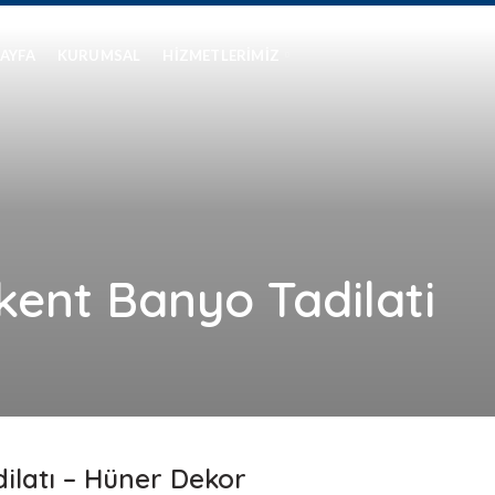
AYFA
KURUMSAL
HIZMETLERIMIZ
ent Banyo Tadilati
latı – Hüner Dekor