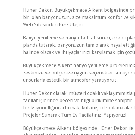
Hüner Dekor, Büyükçekmece Alkent bölgesinde p
biri olan banyonuzun, size maksimum konfor ve şıkl
Web Sitesinden Bize Ulaşın!
Banyo yenileme
ve
banyo tadilat
süreci, özenli pl
planda tutarak, banyonuzun tam olarak hayal ettiğin
halinde olacak ve ihtiyaçlarınızı karşılamak için ç
Büyükçekmece Alkent banyo yenileme
projelerimiz
zevkinize ve bütçenize uygun seçenekler sunuyoruz.
unsurlarla estetik bir atmosfer yaratıyoruz.
Hüner Dekor olarak, müşteri odaklı yaklaşımımızla
tadilat
işlerinde beceri ve bilgi birikimine sahipt
fonksiyonelliğini artırmak, kullanışlı depolama ala
Projeler Sunarak Tüm Ev Tadilatınızı Yapıyoruz!
Büyükçekmece Alkent bölgesinde Hüner Dekor ile