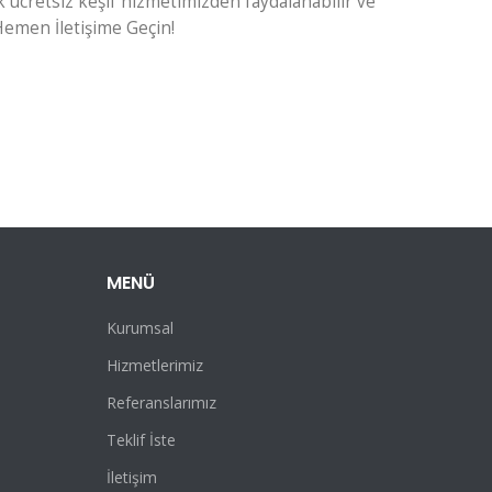
 ücretsiz keşif hizmetimizden faydalanabilir ve
 Hemen İletişime Geçin!
MENÜ
Kurumsal
Hizmetlerimiz
Referanslarımız
Teklif İste
İletişim