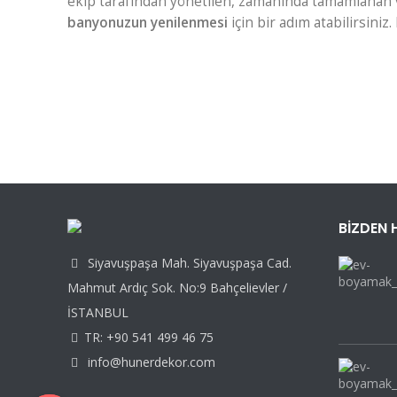
ekip tarafından yönetilen, zamanında tamamlanan ve
banyonuzun yenilenmesi
için bir adım atabilirsiniz
BIZDEN 
Siyavuşpaşa Mah. Siyavuşpaşa Cad.
Mahmut Ardıç Sok. No:9 Bahçelievler /
İSTANBUL
TR: +90 541 499 46 75
info@hunerdekor.com