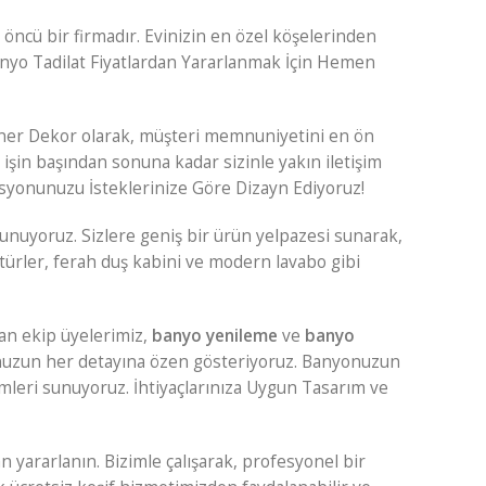
öncü bir firmadır. Evinizin en özel köşelerinden
anyo Tadilat Fiyatlardan Yararlanmak İçin Hemen
 Hüner Dekor olarak, müşteri memnuniyetini en ön
işin başından sonuna kadar sizinle yakın iletişim
rasyonunuzu İsteklerinize Göre Dizayn Ediyoruz!
sunuyoruz. Sizlere geniş bir ürün yelpazesi sunarak,
ürler, ferah duş kabini ve modern lavabo gibi
an ekip üyelerimiz,
banyo yenileme
ve
banyo
yonuzun her detayına özen gösteriyoruz. Banyonuzun
ümleri sunuyoruz. İhtiyaçlarınıza Uygun Tasarım ve
yararlanın. Bizimle çalışarak, profesyonel bir