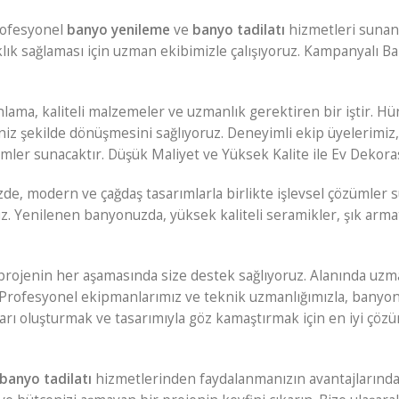
rofesyonel
banyo yenileme
ve
banyo tadilatı
hizmetleri sunan 
ık sağlaması için uzman ekibimizle çalışıyoruz. Kampanyalı B
anlama, kaliteli malzemeler ve uzmanlık gerektiren bir iştir.
iz şekilde dönüşmesini sağlıyoruz. Deneyimli ekip üyelerimiz, 
özümler sunacaktır. Düşük Maliyet ve Yüksek Kalite ile Ev Deko
de, modern ve çağdaş tasarımlarla birlikte işlevsel çözümler 
 Yenilenen banyonuzda, yüksek kaliteli seramikler, şık armat
 projenin her aşamasında size destek sağlıyoruz. Alanında uzm
ir. Profesyonel ekipmanlarımız ve teknik uzmanlığımızla, ban
nları oluşturmak ve tasarımıyla göz kamaştırmak için en iyi çöz
banyo tadilatı
hizmetlerinden faydalanmanızın avantajlarından 