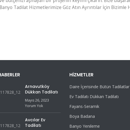
 bütçenizi aşmayan bir projenin keyfini çıkarın. Bize ulaşarak
. Banyo Tadilat Hizmetlerimize Göz Atın Ayrıntılar İçin Bizimle
HABERLER
HIZMETLER
Arnavutköy
Daire İçerisinde Bütün Tadilatlar
Dükkan Tadilatı
Ev Tadilatı Dükkan Tadilatı
Mayıs 26, 2023
Yorum Yok
Fayans-Seramik
Boya Badana
Avcılar Ev
Tadilatı
Banyo Yenileme