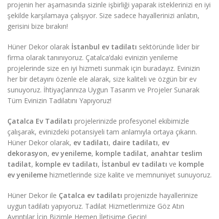
projenin her aşamasında sizinle işbirliği yaparak isteklerinizi en iyi
şekilde karşılamaya çalışıyor. Size sadece hayallerinizi anlatın,
gerisini bize bırakın!
Hüner Dekor olarak
İstanbul ev tadilatı
sektöründe lider bir
firma olarak tanınıyoruz. Çatalca’daki evinizin yenileme
projelerinde size en iyi hizmeti sunmak için buradayız. Evinizin
her bir detayını özenle ele alarak, size kaliteli ve özgün bir ev
sunuyoruz. İhtiyaçlarınıza Uygun Tasarım ve Projeler Sunarak
Tüm Evinizin Tadilatını Yapıyoruz!
Çatalca Ev Tadilatı
projelerinizde profesyonel ekibimizle
çalışarak, evinizdeki potansiyeli tam anlamıyla ortaya çıkarın.
Hüner Dekor olarak,
ev tadilatı
,
daire tadilatı
,
ev
dekorasyon
,
ev yenileme
,
komple tadilat
,
anahtar teslim
tadilat
,
komple ev tadilatı
,
İstanbul ev tadilatı
ve
komple
ev yenileme
hizmetlerinde size kalite ve memnuniyet sunuyoruz.
Hüner Dekor ile
Çatalca ev tadilatı
projenizde hayallerinize
uygun tadilatı yapıyoruz. Tadilat Hizmetlerimize Göz Atın
Ayrıntılar İçin Bizimle Hemen İletişime Geçin!