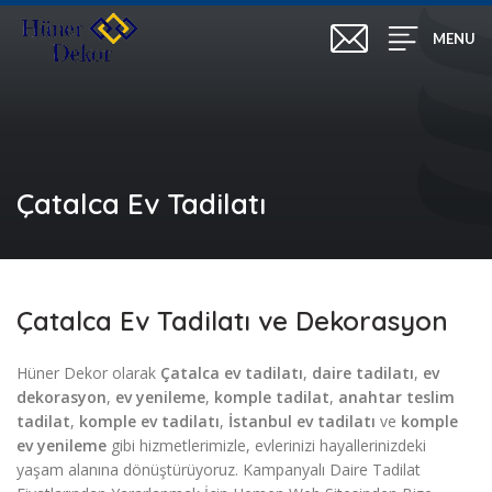
MENU
Çatalca Ev Tadilatı
Çatalca Ev Tadilatı ve Dekorasyon
Hüner Dekor olarak
Çatalca ev tadilatı
,
daire tadilatı
,
ev
dekorasyon
,
ev yenileme
,
komple tadilat
,
anahtar teslim
tadilat
,
komple ev tadilatı
,
İstanbul ev tadilatı
ve
komple
ev yenileme
gibi hizmetlerimizle, evlerinizi hayallerinizdeki
yaşam alanına dönüştürüyoruz. Kampanyalı Daire Tadilat