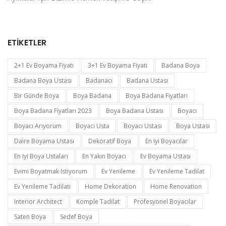
ETIKETLER
2+1 Ev Boyama Fiyatı
3+1 Ev Boyama Fiyatı
Badana Boya
Badana Boya Ustası
Badanacı
Badana Ustası
Bir Günde Boya
Boya Badana
Boya Badana Fiyatları
Boya Badana Fiyatları 2023
Boya Badana Ustası
Boyacı
Boyacı Arıyorum
Boyacı Usta
Boyacı Ustası
Boya Ustası
Daire Boyama Ustası
Dekoratif Boya
En Iyi Boyacılar
En Iyi Boya Ustaları
En Yakın Boyacı
Ev Boyama Ustası
Evimi Boyatmak Istiyorum
Ev Yenileme
Ev Yenileme Tadilat
Ev Yenileme Tadilatı
Home Dekoration
Home Renovation
Interior Architect
Komple Tadilat
Profesyonel Boyacılar
Saten Boya
Sedef Boya