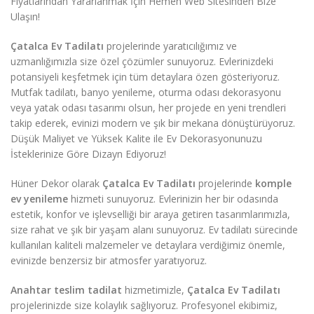
Fiyatlarından Yararlanmak İçin Hemen Web Sitesinden Bize
Ulaşın!
Çatalca Ev Tadilatı
projelerinde yaratıcılığımız ve
uzmanlığımızla size özel çözümler sunuyoruz. Evlerinizdeki
potansiyeli keşfetmek için tüm detaylara özen gösteriyoruz.
Mutfak tadilatı, banyo yenileme, oturma odası dekorasyonu
veya yatak odası tasarımı olsun, her projede en yeni trendleri
takip ederek, evinizi modern ve şık bir mekana dönüştürüyoruz.
Düşük Maliyet ve Yüksek Kalite ile Ev Dekorasyonunuzu
İsteklerinize Göre Dizayn Ediyoruz!
Hüner Dekor olarak
Çatalca Ev Tadilatı
projelerinde
komple
ev yenileme
hizmeti sunuyoruz. Evlerinizin her bir odasında
estetik, konfor ve işlevselliği bir araya getiren tasarımlarımızla,
size rahat ve şık bir yaşam alanı sunuyoruz. Ev tadilatı sürecinde
kullanılan kaliteli malzemeler ve detaylara verdiğimiz önemle,
evinizde benzersiz bir atmosfer yaratıyoruz.
Anahtar teslim tadilat
hizmetimizle,
Çatalca Ev Tadilatı
projelerinizde size kolaylık sağlıyoruz. Profesyonel ekibimiz,