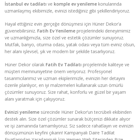
İstanbul ev tadilatı
ve
komple ev yenileme
konularında
uzmanlaşmış ekibimizle, evinizi istediğiniz gibi şekillendiriyoruz.
Hayal ettiğiniz evin gerçeğe dönüşmesi için Hüner Dekor’a
güvenebilirsiniz.
Fatih Ev Yenileme
projelerindeki deneyimimiz
ve uzmanlığımızla, size özel ve estetik çözümler sunuyoruz.
Mutfak, banyo, oturma odası, yatak odası veya tüm eviniz olsun,
her alanı işlevsel, şık ve modern bir şekilde tasarlıyoruz.
Hüner Dekor olarak
Fatih Ev Tadilatı
projelerinde kaliteye ve
müşteri memnuniyetine önem veriyoruz. Profesyonel
tasarımcılarımız ve uzman ekiplerimizle, evinizin her detayını
özenle planlıyor, en iyi malzemeleri kullanarak uzun ömürlü
çözümler sunuyoruz. Size rahat, konforlu ve güzel bir yaşam
alanı yaratmak için çalışıyoruz.
Evinizi yenileme
sürecinde Hüner Dekor’un tecrübeli ekibinden
destek alın. Size özel çözümler sunarak bütçenizi dikkate alıyor
ve işi zamanında tamamlıyoruz. Siz sadece rahatlayın ve evinizin
dönüşümünün keyfini çıkarın! Kampanyalı Daire Tadilat
Fiyatlarından Yararlanmak İçin Hemen Web Sitesinden Bize