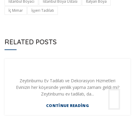
İstanbul Boyacı
İstanbul Boya Ustası
İtalyan Boya
İç Mimar
İşyeri Tadilatı
RELATED POSTS
Zeytinburnu Ev Tadilatı ve Dekorasyon Hizmetleri
Evinizin her köşesinde yenilik yapma zamanı geldi mi?
Zeytinburnu ev tadilatı, da...
CONTINUE READING