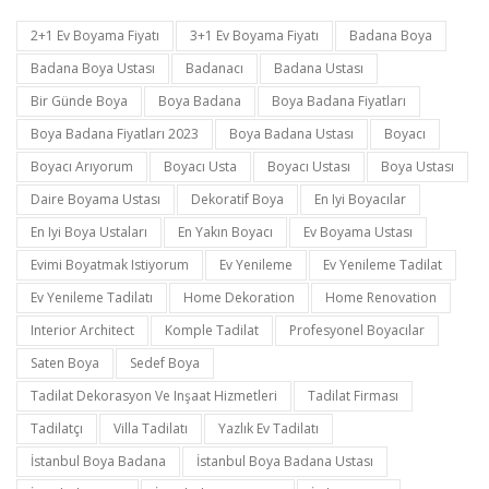
2+1 Ev Boyama Fiyatı
3+1 Ev Boyama Fiyatı
Badana Boya
Badana Boya Ustası
Badanacı
Badana Ustası
Bir Günde Boya
Boya Badana
Boya Badana Fiyatları
Boya Badana Fiyatları 2023
Boya Badana Ustası
Boyacı
Boyacı Arıyorum
Boyacı Usta
Boyacı Ustası
Boya Ustası
Daire Boyama Ustası
Dekoratif Boya
En Iyi Boyacılar
En Iyi Boya Ustaları
En Yakın Boyacı
Ev Boyama Ustası
Evimi Boyatmak Istiyorum
Ev Yenileme
Ev Yenileme Tadilat
Ev Yenileme Tadilatı
Home Dekoration
Home Renovation
Interior Architect
Komple Tadilat
Profesyonel Boyacılar
Saten Boya
Sedef Boya
Tadilat Dekorasyon Ve Inşaat Hizmetleri
Tadilat Firması
Tadilatçı
Villa Tadilatı
Yazlık Ev Tadilatı
İstanbul Boya Badana
İstanbul Boya Badana Ustası