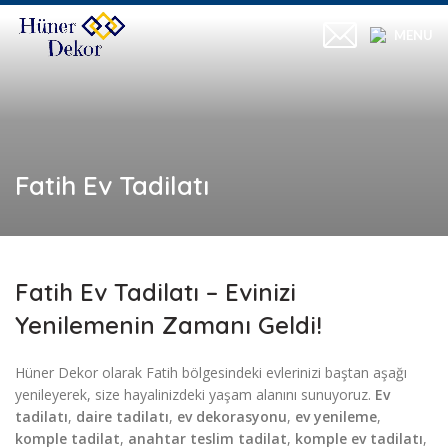
MENU
Fatih Ev Tadilatı
Fatih Ev Tadilatı – Evinizi
Yenilemenin Zamanı Geldi!
Hüner Dekor olarak Fatih bölgesindeki evlerinizi baştan aşağı
yenileyerek, size hayalinizdeki yaşam alanını sunuyoruz.
Ev
tadilatı
,
daire tadilatı
,
ev dekorasyonu
,
ev yenileme
,
komple tadilat
,
anahtar teslim tadilat
,
komple ev tadilatı
,