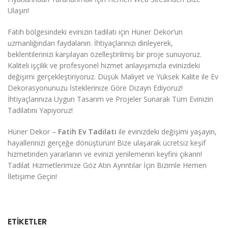
Ulaşın!
Fatih bölgesindeki evinizin tadilatı için Hüner Dekor’un
uzmanlığından faydalanın. İhtiyaçlarınızı dinleyerek,
beklentilerinizi karşılayan özelleştirilmiş bir proje sunuyoruz.
Kaliteli işçilik ve profesyonel hizmet anlayışımızla evinizdeki
değişimi gerçekleştiriyoruz. Düşük Maliyet ve Yüksek Kalite ile Ev
Dekorasyonunuzu İsteklerinize Göre Dizayn Ediyoruz!
İhtiyaçlarınıza Uygun Tasarım ve Projeler Sunarak Tüm Evinizin
Tadilatını Yapıyoruz!
Hüner Dekor –
Fatih Ev Tadilatı
ile evinizdeki değişimi yaşayın,
hayallerinizi gerçeğe dönüştürün! Bize ulaşarak ücretsiz keşif
hizmetinden yararlanın ve evinizi yenilemenin keyfini çıkarın!
Tadilat Hizmetlerimize Göz Atın Ayrıntılar İçin Bizimle Hemen
İletişime Geçin!
ETIKETLER