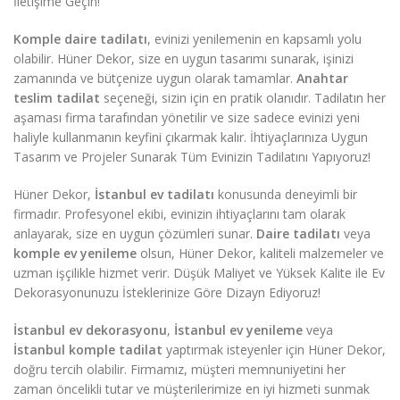
İletişime Geçin!
Komple daire tadilatı
, evinizi yenilemenin en kapsamlı yolu
olabilir. Hüner Dekor, size en uygun tasarımı sunarak, işinizi
zamanında ve bütçenize uygun olarak tamamlar.
Anahtar
teslim tadilat
seçeneği, sizin için en pratik olanıdır. Tadilatın her
aşaması firma tarafından yönetilir ve size sadece evinizi yeni
haliyle kullanmanın keyfini çıkarmak kalır. İhtiyaçlarınıza Uygun
Tasarım ve Projeler Sunarak Tüm Evinizin Tadilatını Yapıyoruz!
Hüner Dekor,
İstanbul ev tadilatı
konusunda deneyimli bir
firmadır. Profesyonel ekibi, evinizin ihtiyaçlarını tam olarak
anlayarak, size en uygun çözümleri sunar.
Daire tadilatı
veya
komple ev yenileme
olsun, Hüner Dekor, kaliteli malzemeler ve
uzman işçilikle hizmet verir. Düşük Maliyet ve Yüksek Kalite ile Ev
Dekorasyonunuzu İsteklerinize Göre Dizayn Ediyoruz!
İstanbul ev dekorasyonu
,
İstanbul ev yenileme
veya
İstanbul komple tadilat
yaptırmak isteyenler için Hüner Dekor,
doğru tercih olabilir. Firmamız, müşteri memnuniyetini her
zaman öncelikli tutar ve müşterilerimize en iyi hizmeti sunmak