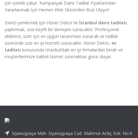
için sürekli çalışır. Kampanyalı Daire Tadilat Fiyatlarından
Yararlanmak İçin Hemen Web Sitesinden Bize Ulaşın!
Evinizi yenilemek için Hüner Dekor ile
İstanbul daire tadilatı
yaptırmak, size keyifli bir deneyim sunacaktır. Profesyonel
ekibimiz, sizin için en uygun tasarımları sunacak ve tadilat
sürecinde size en iyi hizmeti sunacaktır. Hüner Dekor,
ev
tadilatı
konusunda İstanbul’daki en iyi firmalardan biridir ve
müşterilerimize kaliteli hizmet sunmaktan gurur duyar.
Siyavuşpaşa Mah. Siyavuşpaşa Cad. Mahmut Ardıç Sok. No:9