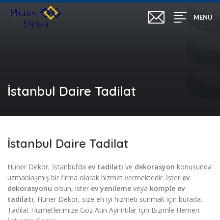
MENU
İstanbul Daire Tadilat
İstanbul Daire Tadilat
Hüner Dekor, İstanbul’da
ev tadilatı
ve
dekorasyon
konusunda
uzmanlaşmış bir firma olarak hizmet vermektedir. İster
ev
dekorasyonu
olsun, ister
ev yenileme
veya
komple ev
tadilatı
, Hüner Dekor, size en iyi hizmeti sunmak için burada.
Tadilat Hizmetlerimize Göz Atın Ayrıntılar İçin Bizimle Hemen