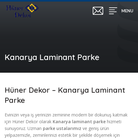
MENU
Kanarya Laminant Parke
Hüner Dekor – Kanarya Laminant
Parke
Evinizin veya iş yerinizin zeminine modern bir dokunuş katmak
için Hüner Dekor olarak
Kanarya laminant parke
hizmeti
sunuyoruz. Uzman
parke ustalarımız
ve geniş ürün
yelpazemizle, zeminlerinizi estetik bir şekilde döşemek için