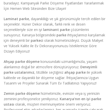
buradayız. Kampanyalı Parke Döşeme Fiyatlarıdan Yararlanmak
İçin Hemen Web Sitesinden Bize Ulaşın!
Laminat parke
, dayanıklılığı ve şık görünümüyle tercih edilen bir
seçenektir. Hüner Dekor olarak, farklı renk ve desen
seçenekleriyle size en iyi
laminant parke
çözümlerini
sunuyoruz. Kanarya bölgesindeki
parke
ihtiyaçlarınızı karşılamak
için deneyimli bir
parkeci
olarak hizmetinizdeyiz. Düşük Maliyet
ve Yüksek Kalite ile Ev Dekorasyonunuzu İsteklerinize Göre
Dizayn Ediyoruz!
Ahşap parke döşeme
konusundaki uzmanlığımızla, yaşam
alanlarınızı doğal bir atmosfere dönüştürüyoruz.
Deneyimli
parke ustalarımız
, titizlikle seçtiğiniz
ahşap parke
ile yüksek
kalitede ve dayanıklı bir döşeme sağlar. İhtiyaçlarınıza Uygun
Tasarım ve Projeler Sunarak Tüm Ev Tadilatınızı Yapıyoruz!
Zemin parke döşeme
hizmetimizle, evinizin veya iş yerinizin
zeminini profesyonelce yeniliyoruz.
Kanarya’nın en iyi parke
ustası
olarak, müşteri memnuniyetine önem veriyoruz.
Profesyonel ekip arkadaşlarımız, her aşamada özenle çalışarak