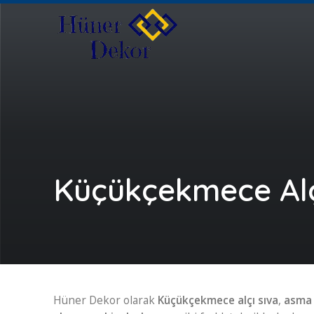
Küçükçekmece Alç
Hüner Dekor olarak
Küçükçekmece alçı sıva
,
asma 