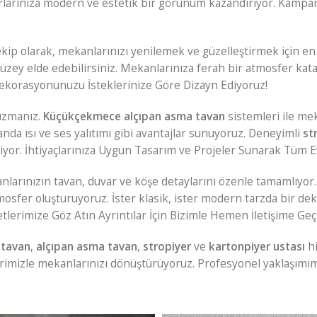
varlarınıza modern ve estetik bir görünüm kazandırıyor. Kampa
kip olarak, mekanlarınızı yenilemek ve güzelleştirmek için en
 yüzey elde edebilirsiniz. Mekanlarınıza ferah bir atmosfer kat
 Dekorasyonunuzu İsteklerinize Göre Dizayn Ediyoruz!
uzmanız.
Küçükçekmece alçıpan asma tavan
sistemleri ile me
nda ısı ve ses yalıtımı gibi avantajlar sunuyoruz. Deneyimli
st
iyor. İhtiyaçlarınıza Uygun Tasarım ve Projeler Sunarak Tüm Ev
arınızın tavan, duvar ve köşe detaylarını özenle tamamlıyor
tmosfer oluşturuyoruz. İster klasik, ister modern tarzda bir de
metlerimize Göz Atın Ayrıntılar İçin Bizimle Hemen İletişime Geç
tavan
,
alçıpan asma tavan
,
stropiyer
ve
kartonpiyer ustası
hi
erimizle mekanlarınızı dönüştürüyoruz. Profesyonel yaklaşımım