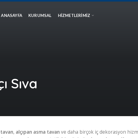
ANASAYFA
KURUMSAL
HIZMETLERIMIZ
ı Sıva
tavan
,
alçıpan asma tavan
ve daha birçok iç dekorasyon hizm