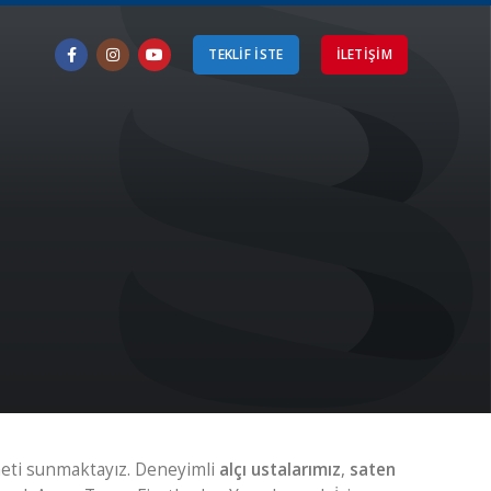
TEKLİF İSTE
ILETIŞIM
eti sunmaktayız. Deneyimli
alçı ustalarımız
,
saten