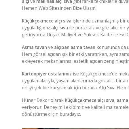
alçı
ve
makinalı alçı sıva
gibi farklı tekniklerle du
Hemen Web Sitesinden Bize Ulaşın!
Küçükçekmece alçı sıva
işlerinde uzmanlaşmış bir e
uyguladığımız
alçı sıva
ile pürüzsüz ve göz alıcı bir
getiriyoruz. Düşük Maliyet ve Yüksek Kalite ile Ev
Asma tavan
ve
alçıpan asma tavan
konusunda da 
Hem görsel açıdan şık bir etki yaratırken, aynı zama
ekleyerek mekanlarınızı estetik açıdan zenginleştir
Kartonpiyer ustalarımız
ise Küçükçekmece’de mekanl
uygulamalarıyla, yaşam alanlarınızda göz alıcı bir a
en iyi şekilde karşılamak için burada. Alçı Sıva Hiz
Hüner Dekor olarak
Küçükçekmece alçı sıva
,
asma 
veriyoruz. Deneyimli ekibimiz ve kaliteli malzemel
dönüştürmek için buradayız.