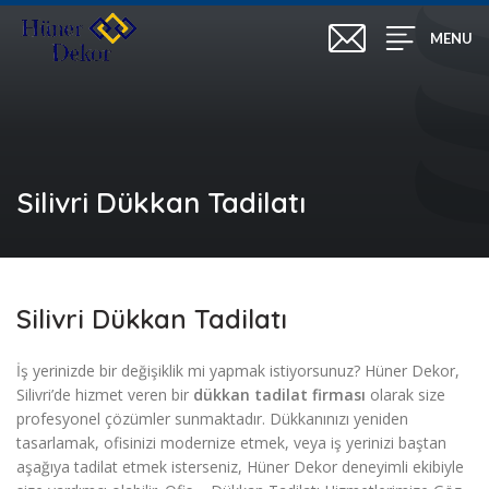
MENU
Silivri Dükkan Tadilatı
Silivri Dükkan Tadilatı
İş yerinizde bir değişiklik mi yapmak istiyorsunuz? Hüner Dekor,
Silivri’de hizmet veren bir
dükkan tadilat firması
olarak size
profesyonel çözümler sunmaktadır. Dükkanınızı yeniden
tasarlamak, ofisinizi modernize etmek, veya iş yerinizi baştan
aşağıya tadilat etmek isterseniz, Hüner Dekor deneyimli ekibiyle