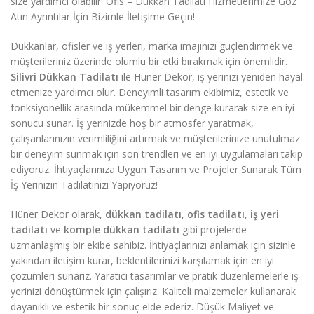
size yardımcı olabilir. Ofis – Dükkan Tadilatı Hizmetlerimize Göz
Atın Ayrıntılar İçin Bizimle İletişime Geçin!
Dükkanlar, ofisler ve iş yerleri, marka imajınızı güçlendirmek ve
müşterileriniz üzerinde olumlu bir etki bırakmak için önemlidir.
Silivri Dükkan Tadilatı
ile Hüner Dekor, iş yerinizi yeniden hayal
etmenize yardımcı olur. Deneyimli tasarım ekibimiz, estetik ve
fonksiyonellik arasında mükemmel bir denge kurarak size en iyi
sonucu sunar. İş yerinizde hoş bir atmosfer yaratmak,
çalışanlarınızın verimliliğini artırmak ve müşterilerinize unutulmaz
bir deneyim sunmak için son trendleri ve en iyi uygulamaları takip
ediyoruz. İhtiyaçlarınıza Uygun Tasarım ve Projeler Sunarak Tüm
İş Yerinizin Tadilatınızı Yapıyoruz!
Hüner Dekor olarak,
dükkan tadilatı
,
ofis tadilatı
,
iş yeri
tadilatı
ve
komple dükkan tadilatı
gibi projelerde
uzmanlaşmış bir ekibe sahibiz. İhtiyaçlarınızı anlamak için sizinle
yakından iletişim kurar, beklentilerinizi karşılamak için en iyi
çözümleri sunarız. Yaratıcı tasarımlar ve pratik düzenlemelerle iş
yerinizi dönüştürmek için çalışırız. Kaliteli malzemeler kullanarak
dayanıklı ve estetik bir sonuç elde ederiz. Düşük Maliyet ve